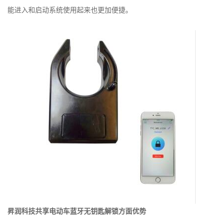
能进入和启动系统使用起来也更加便捷。
昇润科技共享电动车蓝牙无钥匙解锁方面优势