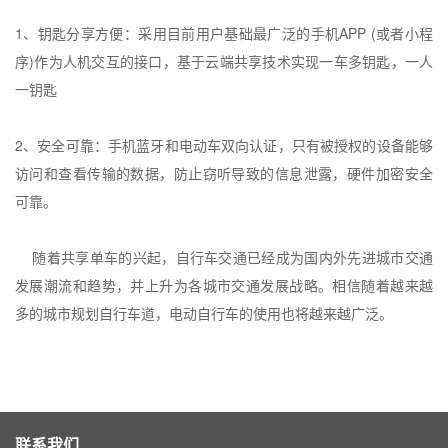
1、钥匙分享方便：采用目前用户基础最广泛的手机APP (或者小程
序)作为人机交互的接口，基于云端共享技术实现一车多钥匙，一人
一钥匙
2、安全可靠：手机蓝牙和电动车双向认证，只有被授权的设备能够
访问和查看传输的数据，防止窃听导致的信息泄露，硬件加密安全
可靠。
随着共享单车的兴起，自行车交通已经成为国内外先进城市交通
发展潮流和趋势，并上升为各城市交通发展战略。相信随着越来越
多的城市规划自行车道，电动自行车的使用也将越来越广泛。
联系我们