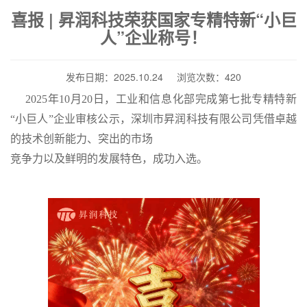
喜报 | 昇润科技荣获国家专精特新“小巨
人”企业称号！
发布日期：2025.10.24 浏览次数：420
2025年10月20日，工业和信息化部完成第七批专精特新
“小巨人”企业审核公示，深圳市昇润科技有限公司凭借卓越
的技术创新能力、突出的市场
竞争力以及鲜明的发展特色，成功入选。