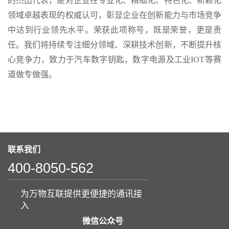
的杰出代表，是对企业在专业化、精细化、特色化、新颖化
领域卓越表现的权威认可，彰显企业在创新能力与市场竞争
中达到行业领先水平。荣获此项称号，既是荣誉，更是责
任。我们将持续专注细分领域、深耕技术创新，不断提升核
心竞争力，致力于汽车数字钥匙，数字电源及工业IOT等赛
道做专做强。
联系我们
400-8050-562
为万物互联提供更便捷的通讯接
入
微信公众号