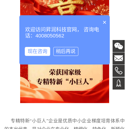
×
欢迎访问昇润科技官网， 咨询电
话：4008050562
现在咨询
稍后再说
专精特新
“小巨人”企业是优质中小企业梯度培育体系中