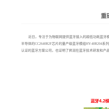
重
近日，专注于为物联网提供蓝牙接入的超低功耗蓝牙模
半导体的
CC2640R2F
芯片的量产级蓝牙模组
HY-40R204
系列
认证的蓝牙方案公司，也证明了昇润在蓝牙技术研发和产