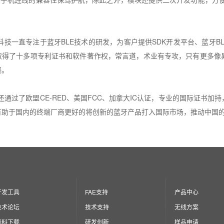
科技一直专注于蓝牙
BLE
技术的研发，为客户提供
SDK
开发平台、蓝牙
B
取得了十多项专利证书和软件著作权，常言道，术业有专攻，只有更多像
展。
还通过了欧盟
CE-RED
、美国
FCC
、加拿大
IC
认证，专业的国际证书加持
有助于国内的终端厂商更好的将创新的蓝牙产品打入国际市场，推动中国
开发工具
FAE支持
产品中心
技术论坛
技术支持
无线方案
资料下载
研发创新
样品申请