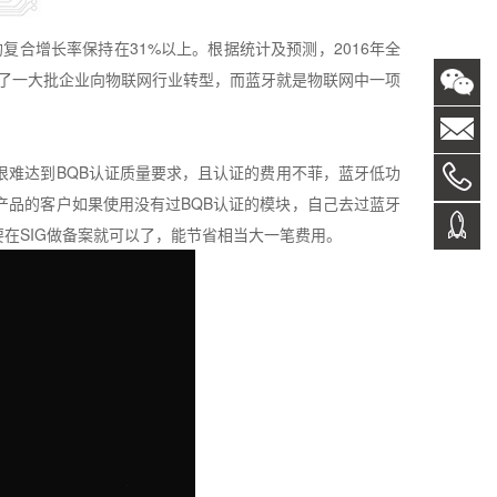
均复合增长率保持在
31%
以上。根据统计及预测，
2016
年全
了一大批企业向物联网行业转型
，
而蓝牙就是物联网中一项
很难达到
BQB
认证质量要求，且认证的费用不菲，蓝牙低功
产品的客户如果使用没有过
BQB
认证的模块，自己去过蓝牙
要在
SIG
做备案就可以了，能节省相当大一笔费用。