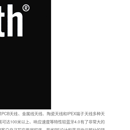
供
PCB
天线、金属线天线、陶瓷天线和
IPEX
端子天线多种天
离可达
100
米以上、响应速度等特性较蓝牙
4.0
有了非常大的
便客户自己写应用层程序，节省
RF
设计和蓝牙协议部分的研