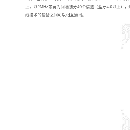
上，以
2MHz
带宽为间隔划分
40
个信道（蓝牙
4.0
以上），
线技术的设备之间可以相互通讯。