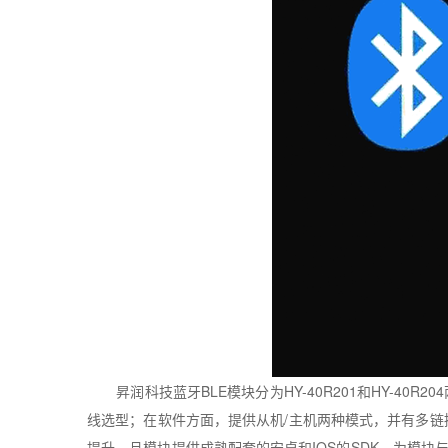
昇润科技蓝牙
BLE
模块分为
HY-40R201
和
HY-40R204
线选型；在软件方面，提供从机
/
主机两种模式，并有多链
提升，且模块提供成熟配套的安卓和
IOS
的
SDK
，为模块