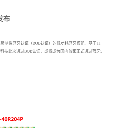
发布
过强制性蓝牙认证（
BQB
认证）的低功耗蓝牙模组。基于
TI
润科技此次通过
BQB
认证，或将成为国内首家正式通过蓝牙
5