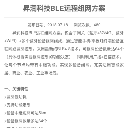
昇润科技BLE远程组网方案
发布日期：2018.07.18 浏览次数：480
昇润科技
BLE
远程组网方案，包含了网关（蓝牙
+3G/4G
、蓝牙
+WIFI
）
+
多个蓝牙设备组网组成，通过智能手机
/
平板灯终端设备互
联网或蓝牙控制。采用最新的
BLE4.2
技术，可组网设备数量达
64
个
（具体根据需要组网控制的功能决定）；同时利用广播
+
扫描技术，
让每个节点均带有中继功能，实现多设备组网，完美适用智能家
居、商业、农业、工业等场景。
一、关键特性
>
蓝牙低功耗
>
支持功能定制
>
设备中继距离可达
5km
>
设备组网数量多达
64
个