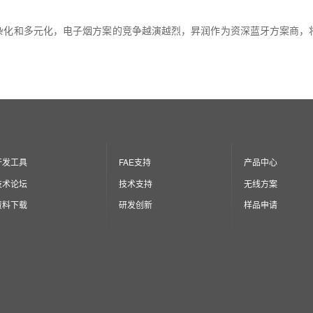
杂化和多元化，电子烟方案的竞争越演越烈，昇润作为资深蓝牙方案商，
开发工具
FAE支持
产品中心
技术论坛
技术支持
无线方案
资料下载
研发创新
样品申请