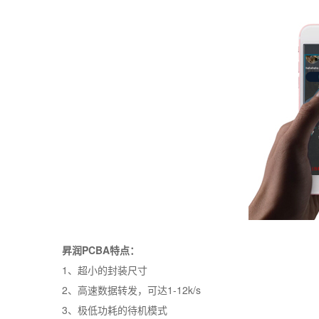
昇润
PCBA
特点：
1
、超小的封装尺寸
2
、高速数据转发，可达
1-12k/s
3
、极低功耗的待机模式