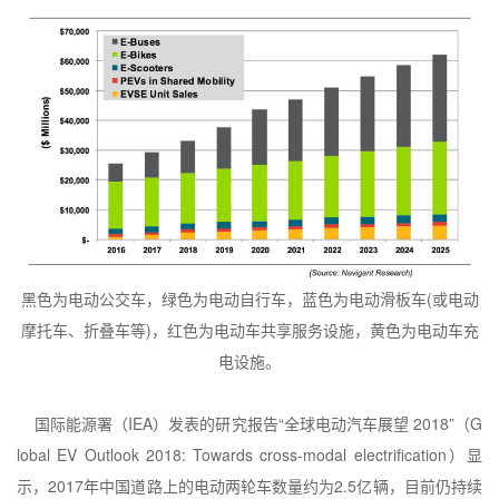
黑色为电动公交车，绿色为电动自行车，蓝色为电动滑板车(或电动
摩托车、折叠车等)，红色为电动车共享服务设施，黄色为电动车充
电设施。
国际能源署（IEA）发表的研究报告“全球电动汽车展望 2018”（G
lobal EV Outlook 2018: Towards cross-modal electrification）显
示，2017年中国道路上的电动两轮车数量约为2.5亿辆，目前仍持续