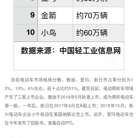
目前电动车市场格局分散，雅迪、爱玛、新日市占率分别为1
3%、10%、6%左右，前十占比约51%。截至目前，电动两轮车领域
产生了三家上市企业。雅迪于2016年5月赴港上市，成为两轮电动车
第一股。一年后，新日在2017年4月在A股上市；2018年10月，新
兴电动车企业小牛电动在美国纳斯达克上市。此外，爱玛电动车也
在今年发布了招股书，准备启动IPO。