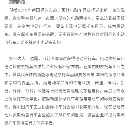
第四阶段
：
随着2019年新国标的实施，预计电动车行业将迎来新一轮的洗
牌，企业整合将加速。市面上所有的电动两轮车，要么达到新国标
要求，转变为电动自行车，要么申请电动摩托车目录，成为机动
车。没有摩托车资质的品牌，要不只能生产销售符合新国标的电动
自行车，要不就退出电动车市场。
据业内人士透露，目前全国同时获得电动自行车、电动摩托车和
电动轻便摩托车资质的企业只有20家左右。在国内的摩托车企业之
中，最具代表性的新能源电动摩托车品牌要数五羊-本田的净原品牌
和宗申的森蓝品牌。而电动车品牌如牛电科技、雅迪、爱玛，新
日，绿源，台铃，绿能等已经纷纷实现电动车锂电化。再加上外观
上仿摩托车豪华化，使得新能源摩托车与锂电电动车的界限变得模
糊。据中国汽车工业协会摩托车分会秘书长李彬介绍，现在已经有
七八家电动自行车企业加入了摩托车的目录，这些企业将成为电动
摩托车领域强有力的竞争者。