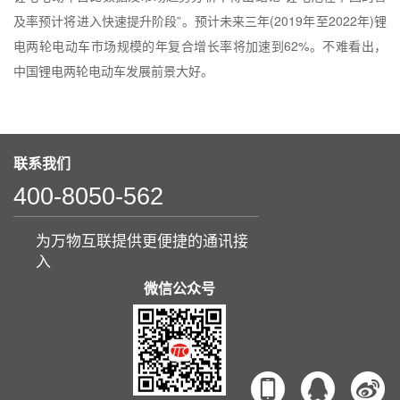
及率预计将进入快速提升阶段”。预计未来三年(2019年至2022年)锂
电两轮电动车市场规模的年复合增长率将加速到62%。不难看出，
中国锂电两轮电动车发展前景大好。
联系我们
400-8050-562
为万物互联提供更便捷的通讯接
入
微信公众号