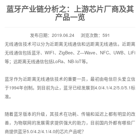
蓝牙产业链分析之：上游芯片厂商及其
产品一览
发布日期：2019.06.24 浏览次数：591
无线通信技术可以分为近距离无线通信和远距离无线通信。近距离
无线通信包括蓝牙、WIFI、ZigBee、Z—Wave、NFC、UWB、LiFi
等；远距离无线通信包括LoRa、NB-IoT等。
蓝牙作为近距离无线通信技术的重要一员，最初由电信巨头爱立信
于1994年创制。到目前为止，蓝牙已经发展到4.0/4.1/4.2/5.0/5.1标
准。
随着蓝牙版本的升级，其技术在功耗、传输和延迟上都有明显的改
善，为物联网的发展需求提供强大的助力，目前国内外都有哪些厂
商提供蓝牙5.0/4.2/4.1/4.0的芯片产品呢？