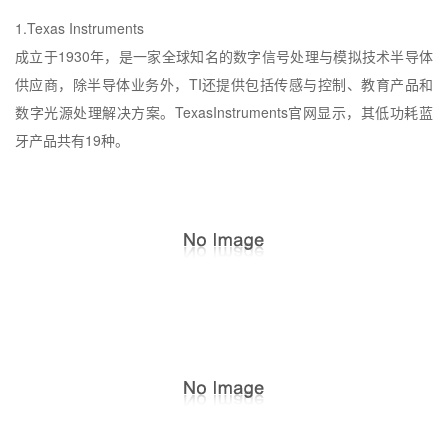
1.Texas Instruments
成立于1930年，是一家全球知名的数字信号处理与模拟技术半导体
供应商，除半导体业务外，TI还提供包括传感与控制、教育产品和
数字光源处理解决方案。TexasInstruments官网显示，其低功耗蓝
牙产品共有19种。