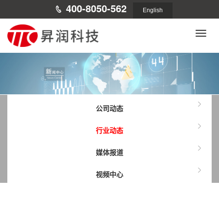
400-8050-562
English
Toggle
naviga
公司动态
行业动态
媒体报道
视频中心