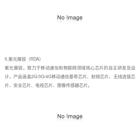
5.紫光展锐（RDA）
紫光展锐，致力于移动通信和物联网领域核心芯片的自主研发及设
计，产品涵盖2G/3G/4G移动通信基带芯片、射频芯片、无线连接芯
片、安全芯片、电视芯片、图像传感器芯片。