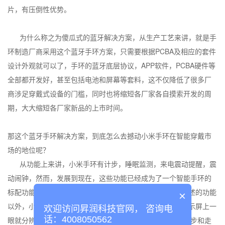
片，有压倒性优势。
为什么称之为傻瓜式的蓝牙解决方案，从生产工艺来讲，就是手
环制造厂商采用这个蓝牙手环方案，只需要根据PCBA及相应的套件
设计外观就可以了，手环的蓝牙底层协议，APP软件，PCBA硬件等
全部都开发好，甚至包括电池和屏幕等套料，这不仅降低了很多厂
商涉足穿戴式设备的门槛，同时也将缩短各厂家各自摸索开发的周
期，大大缩短各厂家新品的上市时间。
那这个蓝牙手环解决方案，到底怎么去撼动小米手环在智能穿戴市
场的地位呢？
从功能上来讲，小米手环有计步，睡眠监测，来电震动提醒，震
动闹钟，然而，发展到现在，这些功能已经成为了一个智能手环的
标配功能，没有什么新意了。而这款CC2640手环，除了上述的功能
×
以外，小米手环多了OLED屏显，手环震动就能从手环的显示屏上一
欢迎访问昇润科技官网， 咨询电
话：4008050562
眼就分辨出手机是来电还是来短信，而且，每天的里程，跑步和走