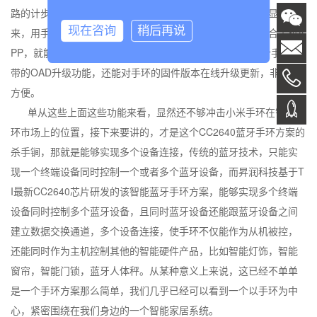
路的计步数，还有卡路里等信息，更能一目了然的在屏幕上显示出
现在咨询
稍后再说
来，用手触摸屏幕，就能任意切换自己想要查看的数据，配合手机A
PP，就能对一天的运动状态起到非常直观的监测作用。配合手环自
带的OAD升级功能，还能对手环的固件版本在线升级更新，非常的
方便。
单从这些上面这些功能来看，显然还不够冲击小米手环在智能手
环市场上的位置，接下来要讲的，才是这个CC2640蓝牙手环方案的
杀手锏，那就是能够实现多个设备连接，传统的蓝牙技术，只能实
现一个终端设备同时控制一个或者多个蓝牙设备，而昇润科技基于T
I最新CC2640芯片研发的该智能蓝牙手环方案，能够实现多个终端
设备同时控制多个蓝牙设备，且同时蓝牙设备还能跟蓝牙设备之间
建立数据交换通道，多个设备连接，使手环不仅能作为从机被控，
还能同时作为主机控制其他的智能硬件产品，比如智能灯饰，智能
窗帘，智能门锁，蓝牙人体秤。从某种意义上来说，这已经不单单
是一个手环方案那么简单，我们几乎已经可以看到一个以手环为中
心，紧密围绕在我们身边的一个智能家居系统。