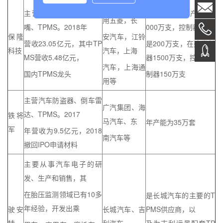
吉利，上汽通
主营汽车排气管、气门
2018年发射器产能是1
用五菱，长
嘴、TPMS。2018年
000万支，控制器
保隆
安汽车，江铃
营收23.05亿元，其中TP
是200万支，在建发射
科技
汽车，上海
MS营收5.48亿元，
器1500万支，控
汽车，上海通
国内TPMS龙头
制器150万支
用等
主营汽车防盗器、倒车雷
广汽集团、海
达、TPMS。2017
铁将
马汽车、东
年产能为35万套
军
年营收为9.5亿元，2018
南汽车等
撤回IPO申请材料
主要从事汽车电子的研
发、生产和销售，其
在胎压监测领域已有10多
是长城汽车的主要的T
年经验，开发出乘
驶安
长城汽车、吉
PMS供应商，以