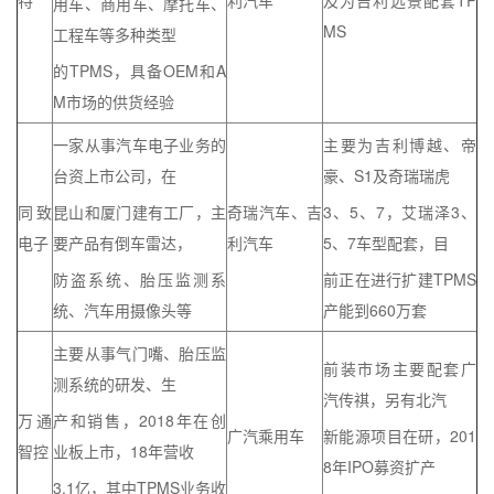
特
利汽车
及为吉利远景配套TP
用车、商用车、摩托车、
MS
工程车等多种类型
的TPMS，具备OEM和A
M市场的供货经验
一家从事汽车电子业务的
主要为吉利博越、帝
台资上市公司，在
豪、S1及奇瑞瑞虎
同致
昆山和厦门建有工厂，主
奇瑞汽车、吉
3、5、7，艾瑞泽3、
电子
要产品有倒车雷达，
利汽车
5、7车型配套，目
防盗系统、胎压监测系
前正在进行扩建TPMS
统、汽车用摄像头等
产能到660万套
主要从事气门嘴、胎压监
前装市场主要配套广
测系统的研发、生
汽传祺，另有北汽
万通
产和销售，2018年在创
广汽乘用车
新能源项目在研，201
智控
业板上市，18年营收
8年IPO募资扩产
3.1亿，其中TPMS业务收