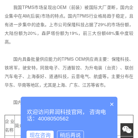
我国TPMS市场呈现出OEM（前装）被国际大厂垄断，国内企
业集中在AM(后装)市场的特点。
国内TPMS行业格局趋于稳定，且
有进一步集中的迹象。上市公司保隆科技占据了29%的市场份额，
大陆份额为20%，森萨塔份额为19%，前三大份额68%集中度较
高。
国内具备批量供应能力的TPMS OEM供应商主要：保隆科技、
铁将军，驶安特，同致电子、万通智控、为升电装（台资）、
联创
汽车电子、
上海泰好、道通科技，云意电气、航盛等。主要分布在
华东、华南等地区，尤其是上海、广东、江苏等省市。
国内主要TPMS厂商介绍
×
欢迎访问昇润科技官网， 咨询电
话：4008050562
企业
简介
主要客户
产能
名称
现在咨询
稍后再说