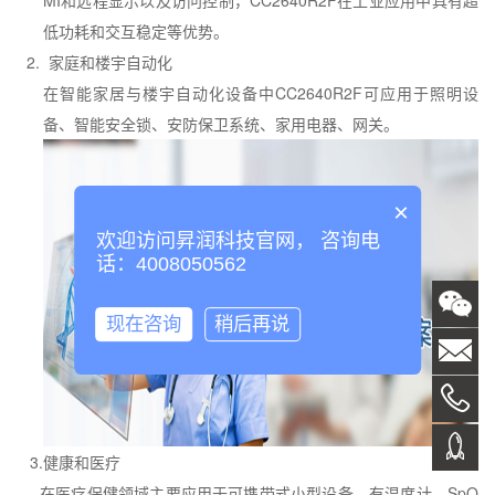
MI
和远程显示以及访问控制，
CC2640R2F
在工业应用中具有超
低功耗和交互稳定等优势。
2.
家庭和楼宇自动化
在智能家居与楼宇自动化设备中
CC2640R2F
可应用于照明设
备、智能安全锁、安防保卫系统、家用电器、网关。
×
欢迎访问昇润科技官网， 咨询电
话：4008050562
现在咨询
稍后再说
3.
健康和医疗
在医疗保健领域主要应用于可携带式小型设备，有温度计、
SpO