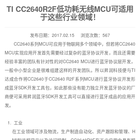
TI CC2640R2F低功耗无线MCU可适用
于这些行业领域！
发布日期：2017.02.15 浏览次数：567
CC2640
系列
MCU
可应用于物联网多个领域中，但若将
CC2640
MCU
实现应用开发首先需要经过复杂的蓝牙协议开发，而且还需要
经验丰富的团队有针对性的对
CC2640 MCU
进行蓝牙协议层开发，
一般中小型企业是很难组建这样的开发团队。所以昇润科技便与
TI
达成合作将
CC2640
于
CC2640 R2F
系列
MCU
进行蓝牙协议开发形
成蓝牙
SDK
开发工具包，如此那些没有能力独立开发蓝牙协议的厂
商便可采用昇润蓝牙
SDK
开发工具可以直接进行蓝牙成品的应用开
发。
1.
工业
在工业领域可涉及物流，生产制造自动化、资产跟踪和管理、
H