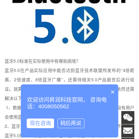
5.0
蓝牙
标准在实际使用中有哪些困境？
5.0
4
蓝牙
在产品实际应用中能否达到蓝牙技术联盟所发布的“
倍距
2
8
5.0
离、
倍速度、
倍蓝牙广播”，还需待相关
产品面世后进行验
证。就算是信号传输的速率和传输距离有所增长，但蓝牙依然还需
×
解决以下几个痛点：
欢迎访问昇润科技官网， 咨询电
话：4008050562
1
、数据传输较慢，在同等条件下如果有其他选择，相信是没有用户
会使用蓝牙来传输大文件。
现在咨询
稍后再说
2
、蓝牙组网技术，并不能在实际应用中实现，用户目前还不能利用
5.0
蓝牙
技术进行组网传输，也不能实现远距离控制。