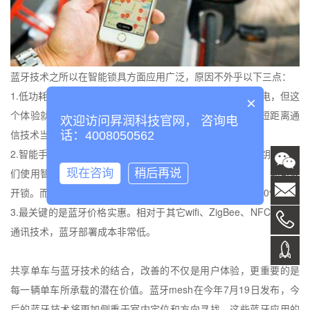
蓝牙技术之所以在智能锁具方面应用广泛，原因不外乎以下三点：
1.
低功耗。这个很容易理解，智能锁具一般都要使用电池供电，但这
×
个体验就非常差了，万一停电了怎么办？所以，在目前的短距离通
欢迎访问昇润科技官网， 咨询电
信技术当中，低功耗蓝牙的确是首屈一指。
话：4008050562
2.
智能手机普及率。智能锁具之所以智能，是因为不再需要钥匙，我
们使用智能手机，通过指纹识别也好，通过密钥设置也罢，都可以
现在咨询
稍后再说
开锁。而蓝牙技术在智能手机和平板电脑的普及率几乎是
100%
的。
3.
最关键的是蓝牙价格实惠。相对于其它
wifi
、
ZigBee
、
NFC
等无线
通讯技术，蓝牙部署成本非常低。
共享单车与蓝牙技术的结合，改善的不仅是用户体验，更重要的是
每一辆单车所承载的潜在价值。蓝牙
mesh
在今年
7
月
19
日发布，今
后的蓝牙技术将更加侧重于室内定位和方向寻找，这些蓝牙应用的