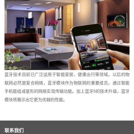
蓝牙技术目前已广泛运用于智能家居、健康出行等领域，以后的物
联网必然是复合网络，蓝牙模块作为物联网的重要成员，通过智能
手机能组成星形的网络实现传输功能。加上蓝牙
5
的技术升级，蓝牙
模块将展示出它更为优越的性能。
联系我们