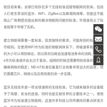
就目前来看，全球已经存在多个无线标准迎接物联网的到来，包括
人们老生常谈的蓝牙、
WiFi
、
ZigBee
以及蜂窝网络等，但是这不能
阻止厂商期望创造出新的解决物联网问题的标准，毕竟谁抢占了标
准就等于夺得了先机。
建立物联网需要一套标准，因其独特的需求，可能用到的标准也不
尽相同。在使用
WiFi
作为标准的物联网体系下，传输速率和信息量
的大小可以得到保证，但过高的功耗会加速电池寿命的消耗；
ZigBe
e
作为标准或许会太过于复杂，组网的时候还需要特别安装的部件来
确保网络的稳定；
NB-IoT
标准在垂直行业有着非常远大的前景，但
仍需要芯片、网络以及应用场景的进一步支撑。
蓝牙无线技术是一项全球通用的无线标准，它为越来越多的设备赋
予了简便、安全的连接，同时也是互联世界的主要技术之一。使用
蓝牙作为标准建立物联网，这是许多科技公司所秉持的重点研发方