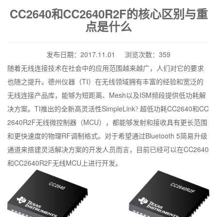
CC2640和CC2640R2F的核心区别与重
点是什么
发布日期：2017.11.01 浏览次数：359
随着无线连接技术在社会中的应用范围越来越广，人们对它的要求
TI
也随之提升。德州仪器（
）在无线领域拥有丰富的经验和宽泛的
Mesh
ISM
无线连接产品库，能够为短距离、
以及
频段提供低功耗解
TI
SimpleLink
CC2640
CC
决方案。
推出的全新高灵活性
?
超低功耗
和
2640R2F
MCU
无线微控制器（
），都能够发射和接收具有更长范围
RF
Bluetooth 5
和更快速度的物理
调制格式。对于希望通过
简易升级
CC2640
通道来搭建灵活解决方案的开发人员而言，目前已经可以在
CC2640R2F
MCU
和
无线
上进行开发。