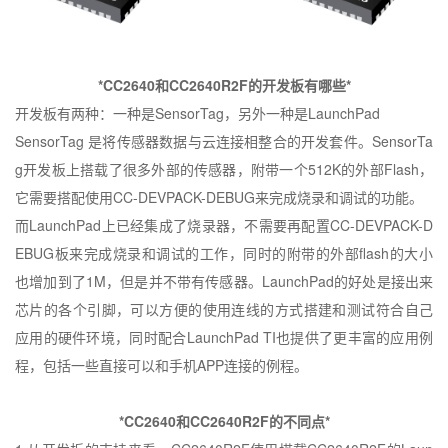
*CC2640和CC2640R2F
的开发板有哪些
*
开发板有两种：一种是
SensorTag
，另外一种是
LaunchPad
SensorTag
是将传感器数据与云连接相整合的开发套件。
SensorTa
g
开发板上搭载了很多外部的传感器，附带一个
512K
的外部
Flash
，
它需要搭配使用
CC-DEVPACK-DEBUG
来完成烧录和调试的功能。
而
LaunchPad
上已经集成了烧录器，不需要再配置
CC-DEVPACK-D
EBUG
板来完成烧录和调试的工作，同时的附带的外部
flash
的大小
也增加到了
1M
，但是并不带有传感器。
LaunchPad
的好处是接出来
芯片的各个引脚，可以方便的使用连线的方式搭建和测试符合自己
应用的硬件环境，同时配合
LaunchPad TI
也提供了更丰富的应用例
程，包括一些直接可以和手机
APP
连接的例程。
*CC2640
和
CC2640R2F
的不同点
*