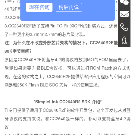
ytes
，而
CC2640
是
41Kbytes
；而如果是基于蓝牙
4.2
的协议，
CC26
现在咨询
稍后再说
40R2F
可以提供的空间是
80Kbytes
，而
CC2640
是
31Kbytes
；
2.CC2640R2F
支持蓝牙
5
的新特性；
3.CC2640R2F
除了支持
Pin TO Pin
的
QFN
的封装方式，还另外添加
了一种更小的
2.7mm*2.7mm
的芯片级封装。
注：
为什么在不改变外部芯片架构的情况下，
CC2640R2F
能够提供
80K
字节空间？
原因是
CC2640R2F
将蓝牙
4.2
的协议栈放到MO的
ROM
里面去了，
后期如果需要升级
BLE
协议栈，可以通过打
ROM Patch
的方式实
现。在这的架构之上，
CC2640R2F
提供给客户应用程序的空间可以
满足和
256K Flash BLE SOC
芯片一样的使用需求。
*SimpleLink CC2640R2 SDK
介绍
*
TI
专门提供了适用于
CC2640R2F
的软件开发包，这个开发包从对蓝
牙协议的支持来说，和
CC2640
是一样的，都可以支持蓝牙
4.2
协
议。