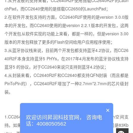
1.
从开发板的支持来看，
CC2640R2F
使用搭载
CC2640R2F
的
Laun
chPad
，而
CC2640
使用的是搭载
CC2650
的
LaunchPad
；
2.
在软件开发包支持的方面，
CC2640R2F
使用的是
version 3.0.0
版
本的开发包，而
CC2640
使用的是
version 2.2.1
版本的开发包，这两
个开发包从软件实现的功能上来看，都是一样的，但是
version 3.00
版本的开发包释放了更多的
Flash
空间给用户应用程序使用；
3.
从蓝牙协议栈来说，目前两个开发包都支持蓝牙
4.2
协议，而
CC26
40R2F
本身支持蓝牙
5 PHYs
，在
2017
年
4
月发布的蓝牙协议栈支持
蓝牙
5
的协议，对于
CC2640
来说只支持到蓝牙
4.2
协议；
4.
从封装来看，
CC2640R2F
和
CC2640
都支持
QFN
封装（而且都是
PinToPin
的），
CC2640R2F
增加了一种
2.7mm*2.7mm
的芯片级封
装。
*CC2640
和
CC2640R2F
的核心区别和重点是什么
*
×
1.CC2640R2F
可以为用户应用程序编程提供更大的
Flash
空间支
欢迎访问昇润科技官网， 咨询电
话：4008050562
持。如果是基于蓝牙
4.0
协议，
CC2640R2F
可以提供的空间是
83Kb