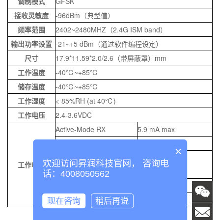
调制模式
GFSK
接收灵敏度
-96dBm
（典型值）
频率范围
2402~2480MHZ
（
2.4G ISM band
）
输出功率设置
-21~+5 dBm
（通过软件编程设定）
尺寸
17.9*11.59*2.0/2.6
（带屏蔽罩）
mm
工作温度
-40
℃
~+85
℃
储存温度
-40
℃
~+85
℃
工作湿度
< 85%RH (at 40
℃
)
工作电压
2.4-3.6VDC
Active-Mode RX
5.9 mA max
Active-Mode TX at 0 dBm
6.1 mA max
×
Active-Mode TX at +5 dB
欢迎访问昇润科技官网， 咨询电
工作电流
9.1 mA max
m
话：4008050562
睡眠
3.54μA avg
数传
2.75 mA avg
现在咨询
稍后再说