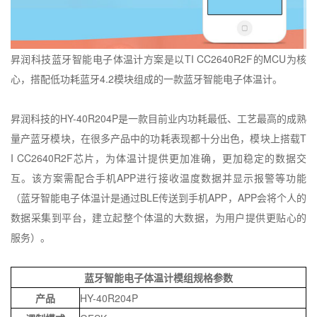
昇润科技蓝牙智能电子体温计方案是以
TI CC2640R2F
的
MCU
为核
心，搭配低功耗蓝牙
4.2
模块组成的一款蓝牙智能电子体温计。
昇润科技的
HY-40R204P
是一款目前业内功耗最低、工艺最高的成熟
量产蓝牙模块，在很多产品中的功耗表现都十分出色，模块上搭载
T
I CC2640R2F
芯片，为体温计提供更加准确，更加稳定的数据交
互。该方案需配合手机
APP
进行接收温度数据并显示报警等功能
（蓝牙智能电子体温计是通过
BLE
传送到手机
APP
，
APP
会将个人的
数据采集到平台，建立起整个体温的大数据，为用户提供更贴心的
服务）。
蓝牙智能电子体温计模组规格参数
产品
HY-40R204P