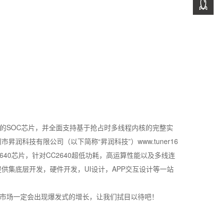
架构的SOC芯片，并全面支持基于抢占时多线程内核的完整实
科技有限公司（以下简称“昇润科技”）www.tuner16
640芯片，针对CC2640超低功耗，高运算性能以及多线连
集底层开发，硬件开发，UI设计，APP交互设计等一站
市场一定会出现爆发式的增长，让我们拭目以待吧！